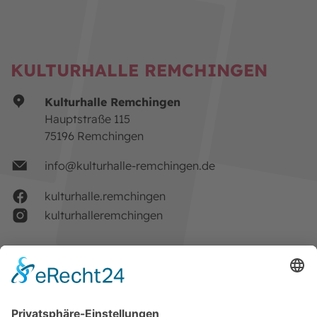
KULTURHALLE REMCHINGEN
Kulturhalle Remchingen
Hauptstraße 115
75196 Remchingen
info@kulturhalle-remchingen.de
kulturhalle.remchingen
kulturhalleremchingen
Impressum
Datenschutz
Barrierefreiheitserklärung