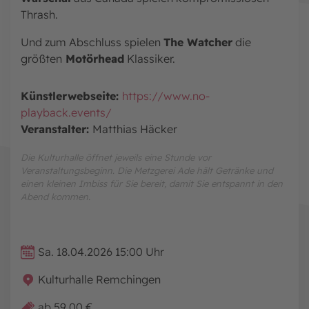
Thrash.
Und zum Abschluss spielen
The Watcher
die
größten
Motörhead
Klassiker.
Künstlerwebseite:
https://www.no-
playback.events/
Veranstalter:
Matthias Häcker
Die Kulturhalle öffnet jeweils eine Stunde vor
Veranstaltungsbeginn. Die Metzgerei Ade hält Getränke und
einen kleinen Imbiss für Sie bereit, damit Sie entspannt in den
Abend kommen.
Sa. 18.04.2026 15:00 Uhr
Kulturhalle Remchingen
ab 59,00 €